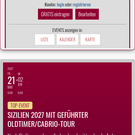
Konto:
login
oder
registrieren
GRATIS eintragen
Bearbeiten
EVENTS anzeigen in:
LISTE
KALENDER
KARTE
2027
FR
MI
21
02
JUN
MAI
0:00
0:00
TOP-EVENT
SIZILIEN 2027 MIT GEFÜHRTER
OLDTIMER/CABRIO-TOUR