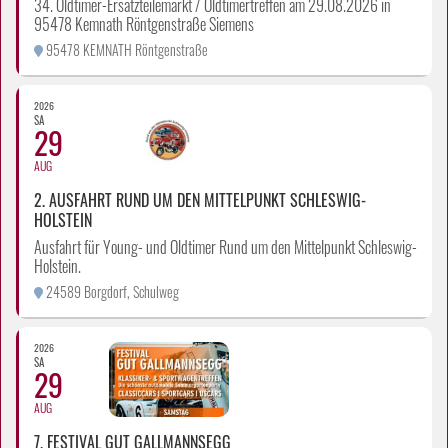
34. Oldtimer-Ersatzteilemarkt / Oldtimertreffen am 29.08.2026 in
95478 Kemnath Röntgenstraße Siemens
95478 KEMNATH Röntgenstraße
2026
SA
29
AUG
2. AUSFAHRT RUND UM DEN MITTELPUNKT SCHLESWIG-
HOLSTEIN
Ausfahrt für Young- und Oldtimer Rund um den Mittelpunkt Schleswig-
Holstein.
24589 Borgdorf, Schulweg
2026
SA
29
AUG
7. FESTIVAL GUT GALLMANNSEGG