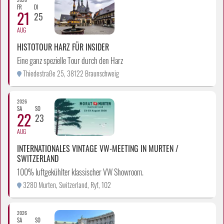
FR
DI
21
25
AUG
HISTOTOUR HARZ FÜR INSIDER
Eine ganz spezielle Tour durch den Harz
Thiedestraße 25, 38122 Braunschweig
2026
SA
SO
22
23
AUG
INTERNATIONALES VINTAGE VW-MEETING IN MURTEN /
SWITZERLAND
100% luftgekühlter klassischer VW Showroom.
3280 Murten, Switzerland, Ryf, 102
2026
SA
SO