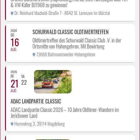
& VW Käfer BJ1968 zu gewinnen!
Dr. Reinhard Machold-Straße 7 · 8642 St. Lorenzen im Mürztal
2026
SCHURWALD CLASSIC OLDTIMERTREFFEN
SO
16
Oldtimertreffen des Schurwald Classic Club .V. in der
Ortsmitte von Hohengehren. Mit Bewirtung
AUG
73666 Baltmannsweiler-Hohengehren
2026
FR
SA
21
22
AUG
ADAC LANDPARTIE CLASSIC
ADAC Landpartie Classic 2026 – 10 Jahre Oldtimer-Wandern im
Jerichower Land
Herrenkrug 3, 39114 Magdeburg