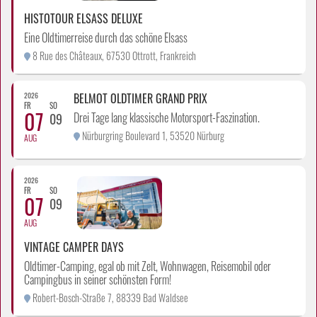
HISTOTOUR ELSASS DELUXE
Eine Oldtimerreise durch das schöne Elsass
8 Rue des Châteaux, 67530 Ottrott, Frankreich
2026
BELMOT OLDTIMER GRAND PRIX
FR
SO
07
Drei Tage lang klassische Motorsport-Faszination.
09
Nürburgring Boulevard 1, 53520 Nürburg
AUG
2026
FR
SO
07
09
AUG
VINTAGE CAMPER DAYS
Oldtimer-Camping, egal ob mit Zelt, Wohnwagen, Reisemobil oder
Campingbus in seiner schönsten Form!
Robert-Bosch-Straße 7, 88339 Bad Waldsee