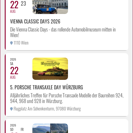
22
23
AUG
VIENNA CLASSIC DAYS 2026
Die Vienna Classic Days - das rollende Automobilmuseum mitten in
Wien!
1110 Wien
2026
SA
22
AUG
5. PORSCHE TRANSAXLE DAY WÜRZBURG
Alljährliches Treffen für Porsche Transaxle Modelle der Baureihen 924,
944, 968 und 928 in Würzburg.
Flugplatz Am Schenkenturm, 97080 Würzburg
2026
SO
FR