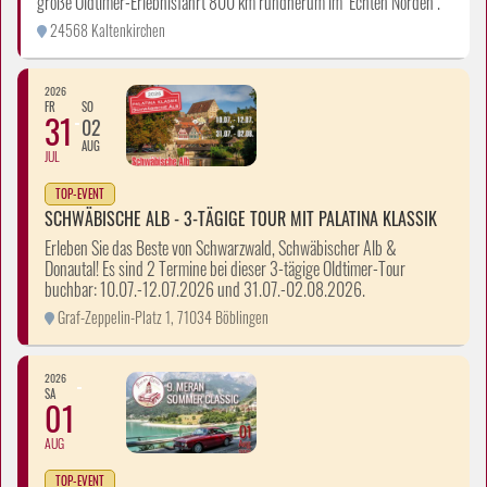
große Oldtimer-Erlebnisfahrt 800 km rundherum im "Echten Norden".
24568 Kaltenkirchen
2026
FR
SO
31
02
AUG
JUL
TOP-EVENT
SCHWÄBISCHE ALB - 3-TÄGIGE TOUR MIT PALATINA KLASSIK
Erleben Sie das Beste von Schwarzwald, Schwäbischer Alb &
Donautal! Es sind 2 Termine bei dieser 3-tägige Oldtimer-Tour
buchbar: 10.07.-12.07.2026 und 31.07.-02.08.2026.
Graf-Zeppelin-Platz 1, 71034 Böblingen
2026
SA
01
AUG
TOP-EVENT