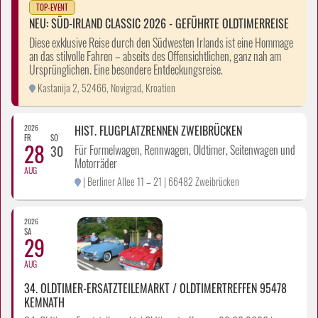
TOP-EVENT
NEU: SÜD-IRLAND CLASSIC 2026 - GEFÜHRTE OLDTIMERREISE
Diese exklusive Reise durch den Südwesten Irlands ist eine Hommage
an das stilvolle Fahren – abseits des Offensichtlichen, ganz nah am
Ursprünglichen. Eine besondere Entdeckungsreise.
Kastanija 2, 52466, Novigrad, Kroatien
2026
HIST. FLUGPLATZRENNEN ZWEIBRÜCKEN
FR
SO
28
Für Formelwagen, Rennwagen, Oldtimer, Seitenwagen und
30
Motorräder
AUG
| Berliner Allee 11 – 21 | 66482 Zweibrücken
2026
SA
29
AUG
34. OLDTIMER-ERSATZTEILEMARKT / OLDTIMERTREFFEN 95478
KEMNATH