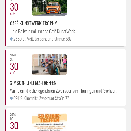
SO
30
AUG
CAFÉ KUNSTWERK TROPHY
...die Rallye rund um das Café KunstWerk...
2560 St. Veit, Leobersdorferstrasse 58a
2026
SO
30
AUG
SIMSON- UND MZ-TREFFEN
Wir feiern die die legendären Zweiräder aus Thüringen und Sachsen.
09112, Chemnitz, Zwickauer Straße 77
2026
SO
30