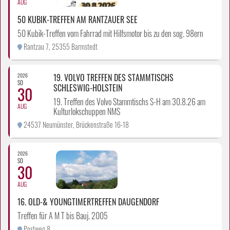
AUG
50 KUBIK-TREFFEN AM RANTZAUER SEE
50 Kubik-Treffen vom Fahrrad mit Hilfsmotor bis zu den sog. 98ern
Rantzau 7, 25355 Barmstedt
2026
19. VOLVO TREFFEN DES STAMMTISCHS
SO
SCHLESWIG-HOLSTEIN
30
19. Treffen des Volvo Stammtischs S-H am 30.8.26 am
AUG
Kulturlokschuppen NMS
24537 Neumünster, Brückenstraße 16-18
2026
SO
30
AUG
16. OLD-& YOUNGTIMERTREFFEN DAUGENDORF
Treffen für A M T bis Bauj. 2005
Postweg 8