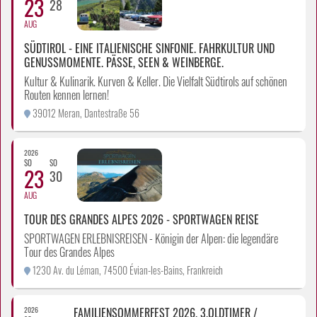
23
28
AUG
SÜDTIROL - EINE ITALIENISCHE SINFONIE. FAHRKULTUR UND
GENUSSMOMENTE. PÄSSE, SEEN & WEINBERGE.
Kultur & Kulinarik. Kurven & Keller. Die Vielfalt Südtirols auf schönen
Routen kennen lernen!
39012 Meran, Dantestraße 56
2026
SO
SO
23
30
AUG
TOUR DES GRANDES ALPES 2026 - SPORTWAGEN REISE
SPORTWAGEN ERLEBNISREISEN - Königin der Alpen: die legendäre
Tour des Grandes Alpes
1230 Av. du Léman, 74500 Évian-les-Bains, Frankreich
2026
FAMILIENSOMMERFEST 2026. 3.OLDTIMER /