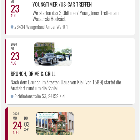
SO
YOUNGTIMER /US-CAR TREFFEN
23
Wir starten das 3 Oldtimer/ Youngtimer Treffen am
AUG
Wasserski Hooksiel.
26434 Wangerland An der Werft 1
2026
SO
23
AUG
BRUNCH, DRIVE & GRILL
Nach dem Brunch im ältesten Haus von Kiel (von 1589) startet die
Ausfahrt rund um die Schlei...
Richthofenstraße 53, 24159 Kiel
2026
MO
DO
24
03
SEP
AUG