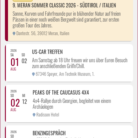
9. MERAN SOMMER CLASSIC 2026 - SÜDTIROL / ITALIEN
Sonne, Kurven und Fahrfreunde pur in blühender Natur auf freien
Pässen in einer noch weißen Bergwelt sind garantiert, zur ersten
großen Tour des Jahres.
Dantestr. 56, 39012 Meran, Italien
2026
US-CAR TREFFEN
SA
SO
01
Am Samstag ab 18 Uhr freuen wir uns über Euren Besuch
02
zum anschließenden Grill'n'Chill.
AUG
67346 Speyer, Am Technik Museum, 1.
2026
PEAKS OF THE CAUCASUS 4X4
SO
MI
02
4x4-Rallye durch Georgien, begleitet von einem
12
Archäologen
AUG
Radisson Hotel
2026
BENZINGESPRÄCH
SO