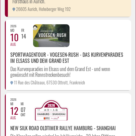
Forsthaus in Aurich.
26605 Aurich, Hoheberger Weg 192
2026
MO
FR
10
14
AUG
SPORTWAGENTOUR - VOGESEN-RUSH - DAS KURVENPARADIES
IM ELSASS UND DEM GRAND EST
Das Kurvenparadies im Elsass und dem Grand Est - und wenn
gewünscht mit Rennstreckenbesuch!
11 Rue des Châteaux, 67530 Ottrott, Frankreich
2026
MI
MI
12
07
OKT
AUG
NEW SILK ROAD OLDTIMER RALLYE HAMBURG - SHANGHAI