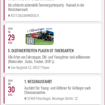
die schönste automobile Sommergartenparty - Kainach in der
Weststeiermark
8573 GALLMANNSEGG 6
2026
SA
29
AUG
5. OLDTIMERTREFFEN PLAUEN OT THIERGARTEN
Alle Arten von Fahrzeugen. Old- und Youngtimer sind willkommen
(Motorräder , Autos, Trecker, LKW´s).
Zum Burgteich 52, 08527 Plauen
2026
1. WESERAUSFAHRT
SO
30
Ausfahrt für Young- und Aldtimer für Anfänger nach
Chinesenzeichen
AUG
32469 Petershagen, Messlinger Dorfstr. 22