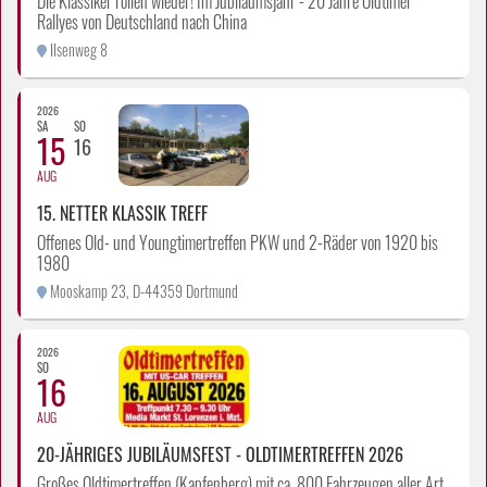
Die Klassiker rollen wieder! Im Jubiläumsjahr - 20 Jahre Oldtimer
Rallyes von Deutschland nach China
Ilsenweg 8
2026
SA
SO
15
16
AUG
15. NETTER KLASSIK TREFF
Offenes Old- und Youngtimertreffen PKW und 2-Räder von 1920 bis
1980
Mooskamp 23, D-44359 Dortmund
2026
SO
16
AUG
20-JÄHRIGES JUBILÄUMSFEST - OLDTIMERTREFFEN 2026
Großes Oldtimertreffen (Kapfenberg) mit ca. 800 Fahrzeugen aller Art