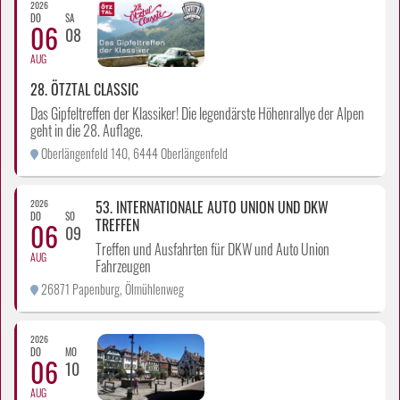
2026
DO
SA
06
08
AUG
28. ÖTZTAL CLASSIC
Das Gipfeltreffen der Klassiker! Die legendärste Höhenrallye der Alpen
geht in die 28. Auflage.
Oberlängenfeld 140, 6444 Oberlängenfeld
2026
53. INTERNATIONALE AUTO UNION UND DKW
DO
SO
TREFFEN
06
09
Treffen und Ausfahrten für DKW und Auto Union
AUG
Fahrzeugen
26871 Papenburg, Ölmühlenweg
2026
DO
MO
06
10
AUG