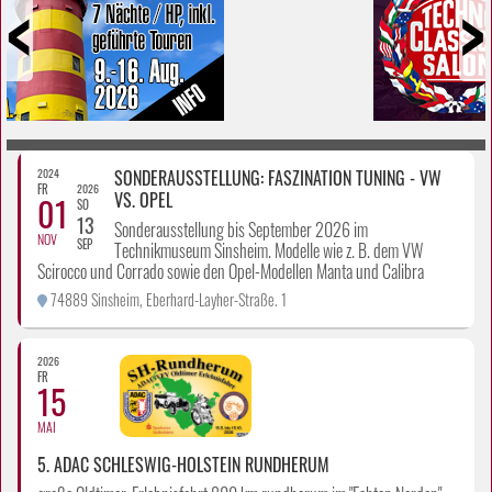
Prev
Next
2024
SONDERAUSSTELLUNG: FASZINATION TUNING - VW
FR
2026
VS. OPEL
01
SO
13
Sonderausstellung bis September 2026 im
NOV
SEP
Technikmuseum Sinsheim. Modelle wie z. B. dem VW
Scirocco und Corrado sowie den Opel-Modellen Manta und Calibra
74889 Sinsheim, Eberhard-Layher-Straße. 1
2026
FR
15
MAI
5. ADAC SCHLESWIG-HOLSTEIN RUNDHERUM