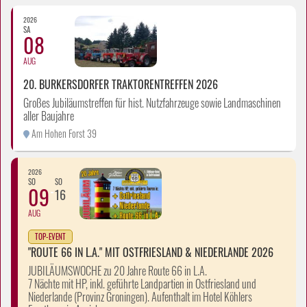
2026
SA
08
AUG
20. BURKERSDORFER TRAKTORENTREFFEN 2026
Großes Jubiläumstreffen für hist. Nutzfahrzeuge sowie Landmaschinen
aller Baujahre
Am Hohen Forst 39
2026
SO
SO
09
16
AUG
TOP-EVENT
"ROUTE 66 IN L.A." MIT OSTFRIESLAND & NIEDERLANDE 2026
JUBILÄUMSWOCHE zu 20 Jahre Route 66 in L.A.
7 Nächte mit HP, inkl. geführte Landpartien in Ostfriesland und
Niederlande (Provinz Groningen). Aufenthalt im Hotel Köhlers