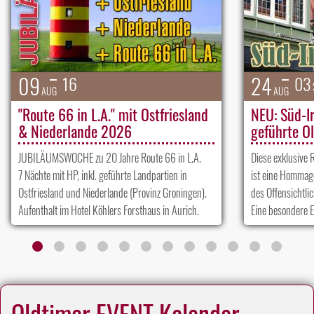
09
24
16
03
AUG
AUG
"Route 66 in L.A." mit Ostfriesland
NEU: Süd-I
& Niederlande 2026
geführte O
JUBILÄUMSWOCHE zu 20 Jahre Route 66 in L.A.
Diese exklusive 
7 Nächte mit HP, inkl. geführte Landpartien in
ist eine Hommage
Ostfriesland und Niederlande (Provinz Groningen).
des Offensichtli
Aufenthalt im Hotel Köhlers Forsthaus in Aurich.
Eine besondere 
Oldtimer EVENT Kalender