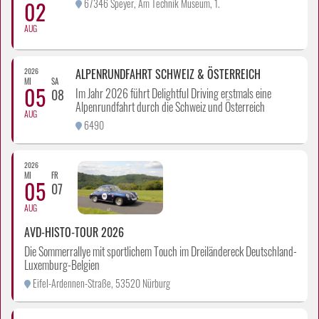
02
67346 Speyer, Am Technik Museum, 1.
AUG
2026
ALPENRUNDFAHRT SCHWEIZ & ÖSTERREICH
MI
SA
05
Im Jahr 2026 führt Delightful Driving erstmals eine
08
Alpenrundfahrt durch die Schweiz und Österreich
AUG
6490
2026
MI
FR
05
07
AUG
AVD-HISTO-TOUR 2026
Die Sommerrallye mit sportlichem Touch im Dreiländereck Deutschland-
Luxemburg-Belgien
Eifel-Ardennen-Straße, 53520 Nürburg