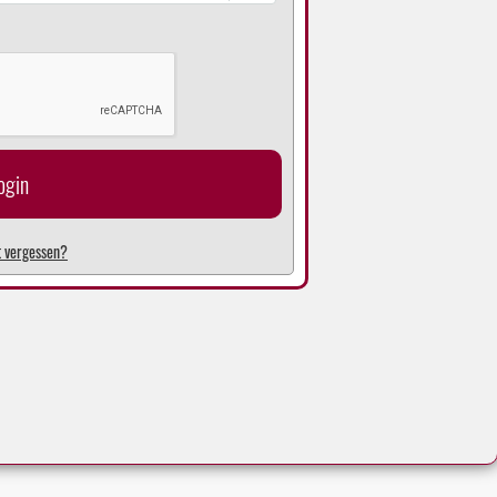
ogin
 vergessen?