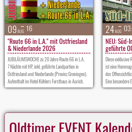
09
24
16
03
AUG
AUG
"Route 66 in L.A." mit Ostfriesland
NEU: Süd-I
& Niederlande 2026
geführte O
JUBILÄUMSWOCHE zu 20 Jahre Route 66 in L.A.
Diese exklusive 
7 Nächte mit HP, inkl. geführte Landpartien in
ist eine Hommage
Ostfriesland und Niederlande (Provinz Groningen).
des Offensichtli
Aufenthalt im Hotel Köhlers Forsthaus in Aurich.
Eine besondere 
Oldtimer EVENT Kalend