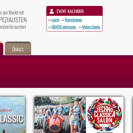
EVENT-KALENDER:
is am Markt mit
PEZIALISTEN
>>
Login
>>
Registrieren
 Endverbraucher
>>
GRATIS eintragen
>>
Meine Events
Doku's