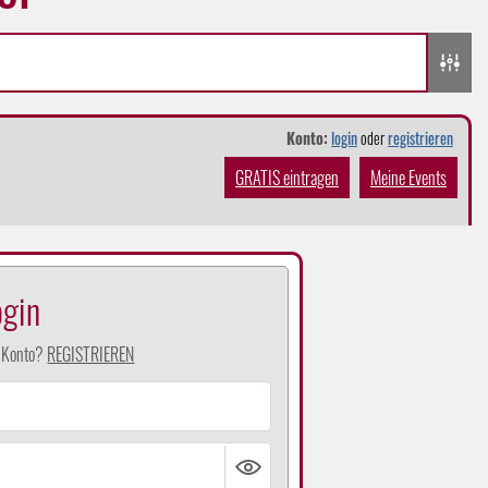
Konto:
login
oder
registrieren
GRATIS eintragen
Meine Events
ogin
n Konto?
REGISTRIEREN