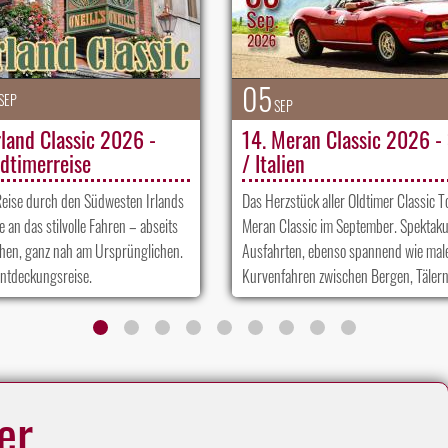
05
SEP
SEP
rland Classic 2026 -
14. Meran Classic 2026 - 
ldtimerreise
/ Italien
Reise durch den Südwesten Irlands
Das Herzstück aller Oldtimer Classic To
 an das stilvolle Fahren – abseits
Meran Classic im September. Spektaku
chen, ganz nah am Ursprünglichen.
Ausfahrten, ebenso spannend wie male
Entdeckungsreise.
Kurvenfahren zwischen Bergen, Tälern
er