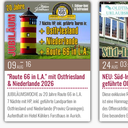
09
24
16
03
AUG
AUG
"Route 66 in L.A." mit Ostfriesland
NEU: Süd-I
& Niederlande 2026
geführte O
JUBILÄUMSWOCHE zu 20 Jahre Route 66 in L.A.
Diese exklusive 
7 Nächte mit HP, inkl. geführte Landpartien in
ist eine Hommage
Ostfriesland und Niederlande (Provinz Groningen).
des Offensichtli
Aufenthalt im Hotel Köhlers Forsthaus in Aurich.
Eine besondere 