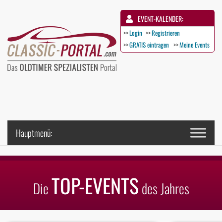
EVENT-KALENDER:
>>
Login
>>
Registrieren
>>
GRATIS eintragen
>>
Meine Events
TOP-EVENTS
Die
des Jahres